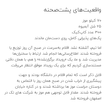
👤 مهدی توانگر
واقعیت‌های پشت‌صحنه
👤 ملیحه یوسف زاده
۷۰ کیلو موز.
۲۵ شل آبمیوه.
👤 علیرضا نصراصفهانی
۳۰۰ عدد کاپ‌کیک.
پک‌های پذیرایی کامل، روی دست‌مان ماندند.
👤 محمدرضا پوریای ولی
اما تیم، آشفته نشد. اقلام به‌سرعت در صبح آن روز توزیع یا
فروخته شدند. اطلاع‌رسانی‌ها انجام شد. ارتباط با سخنران‌ها
👤 سمیه اشرفی ورنوسفادرانی
مدیریت شد. و ما، یک «رویداد برگزارنشده» را هم، با همان دقتی
👤 شکرا سالاریان
مستندسازی کردیم که برای یک رویداد موفق انتظار می‌رفت.
قابل ذکر است که تمام اقلام در دانشگاه بودند و جهت
👤 زهرا منصوروار
پیشگیری از خراب شدن در صبح همان روز با التماس به
دوستان حراست موز ها برداشته شدند و در کناره خیابان
👤 صغری نوبختیان
فروخته شدند. مقدار قابل توجهی هم موز به شرکت های تک در
اصفهان فروخته شد.