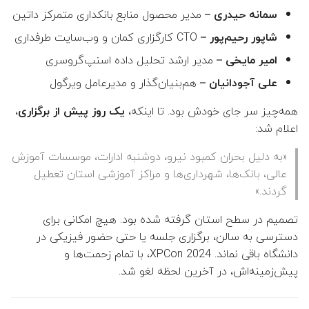
– مدیر محصول منابع بانکداری متمرکز داتین
سمانه حیدری
👤 فهیمه طورانی فرانی
– CTO کارگزاری کمان و وب‌سایت طرفداری
شاپور رحیم‌پور
– مدیر ارشد تحلیل داده اسنپ‌گروسری
امیر مایخی
 هوشنگ طالبی حبیب آبادی
– هم‌بنیان‌گذار و مدیرعامل ویرگول
علی آجودانیان
👤 حمید بیدرام
،
یک روز پیش از برگزاری
همه‌چیز سر جای خودش بود. تا اینکه،
اعلام شد:
👤 حمیدرضا سلیمی مقدم
«به دلیل بحران کمبود نیرو، دوشنبه ادارات، موسسات آموزش
👤 ایرج کاظمی
عالی، بانک‌ها، شهرداری‌ها و مراکز آموزشی استان تعطیل
گردند.»
👤 نصرا ایران پناه
تصمیم در سطح استان گرفته شده بود. هیچ امکانی برای
👤 مجید اسدی
دسترسی به سالن، برگزاری جلسه یا حتی حضور فیزیکی در
دانشگاه باقی نماند. XPCon 2024، با تمام زحمت‌ها و
👤 محسن ملکی
پیش‌زمینه‌اش، در آخرین لحظه لغو شد.
👤 محمد محمدی