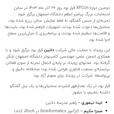
دومین دوره XPCon قرار بود روز ۲۶ آذر ماه ۱۴۰۳ در سالن
👤 علیرضا عبدالهی
اجتماعات بزرگ پیامبر اعظم دانشگاه اصفهان برگزار شود.
تجربه‌ای از جنس گفتگو، نه فقط نمایش. سالن رزرو شده بود،
👤 علیرضا امینی هرندی
سخنران‌ها دعوت شده بودند، تجهیزات فراهم شده بود، بلیت‌ها
و اقامت‌ها تنظیم شده بودند، و برنامه‌ریزی تا جزئی‌ترین سطح
👤 افشین پرورده
اجرا شده بود.
👤 جواد اسداللهی
قرار بود برگزار شود و با
داتین
این رویداد با حمایت مالی شرکت
همکاری انجمن علمی مهندسی کامپیوتر دانشگاه اصفهان شکل
 احسان زمان‌زاده (مدیر گروه)
گرفته بود. محتوای رویداد بر پایه‌ی انتقال تجربه از سوی فعالان
برجسته‌ی صنعت فناوری طراحی شده بود؛ صادقانه، دقیق و
 فاطمه خسروی (معاون گروه)
بی‌واسطه. شرکت در رویداد برای عموم آزاد بود.
قرار بود در یک بعدازظهر فشرده، سخنرانی‌ها و یک پنل گفتگو
👤 فرخنده السادات سجادی
داشته باشیم، با حضور:
(معاون پژوهشی و تحصیلات
تکمیلی)
– راهبر مدرسه داتین
لیدا تیموری
– کارآموز Bioinformatics در Roch، کانادا
صدرا حکیم
👤 مجید فخار