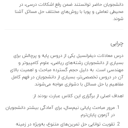
دانشجویان حاضر توانستند ضمن رفع اشکالات درسی، در
👤 مهدی توانگر
محیطی تعاملی و پویا با روش‌های مختلف حل مساثل آشنا
شوند.
👤 ملیحه یوسف زاده
👤 علیرضا نصراصفهانی
چرایی
👤 محمدرضا پوریای ولی
درس معادلات دیفرانسیل یکی از دروس پایه و پرچالش برای
بسیاری از دانشجویان رشته‌های ریاضی، علوم کامپیوتر و
👤 سمیه اشرفی ورنوسفادرانی
مهندسی است. به دلیل حجم گسترده مباحث و اهمیت بالای
آن در دروس تخصصی‌تر، بسیاری از دانشجویان در فهم کامل
👤 شکرا سالاریان
مفاهیم یا حل مسائل با دشواری مواجه می‌شوند.
👤 زهرا منصوروار
اهداف اصلی از برگزاری این کلاس عبارت بودند از:
مرور مباحث پایانی نیم‌سال، برای آمادگی بیشتر دانشجویان
👤 صغری نوبختیان
در آزمون پایان‌ترم.
تقویت توانایی حل تمرین‌های متنوع، به‌ویژه در زمینه