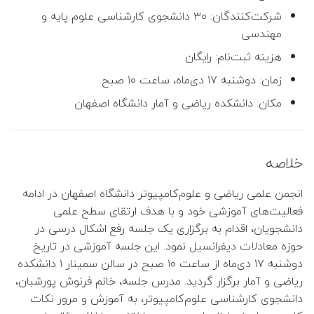
شرکت‌کنندگان: ۳۰ دانشجوی کارشناسی علوم پایه و
مهندسی
👤 علیرضا عبدالهی
هزینه ثبت‌نام: رایگان
👤 علیرضا امینی هرندی
زمان: دوشنبه ۱۷ دی‌ماه، ساعت ۱۰ صبح
👤 افشین پرورده
مکان: دانشکده ریاضی و آمار دانشگاه اصفهان
👤 جواد اسداللهی
خلاصه
 احسان زمان‌زاده (مدیر گروه)
انجمن علمی ریاضی و علوم‌کامپیوتر دانشگاه اصفهان در ادامه
 فاطمه خسروی (معاون گروه)
فعالیت‌های آموزشی خود و با هدف ارتقای سطح علمی
دانشجویان، اقدام به برگزاری یک جلسه رفع اشکال درسی در
👤 فرخنده السادات سجادی
حوزه معادلات دیفرانسیل نمود. این جلسه آموزشی در تاریخ
(معاون پژوهشی و تحصیلات
دوشنبه ۱۷ دی‌ماه از ساعت ۱۰ صبح در سالن سمینار ۱ دانشکده
تکمیلی)
ریاضی و آمار برگزار گردید. مدرس جلسه، خانم فرنوش پورشبان،
دانشجوی کارشناسی علوم‌کامپیوتر، به آموزش و مرور نکات
👤 مجید فخار