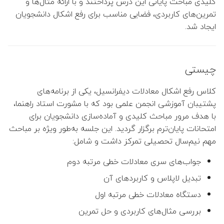
کلیدی مباحث پایانی این درس پرداختند و با ارائه مثال‌ها و
تمرین‌های کاربردی، فضایی مناسب برای رفع اشکال دانشجویان
👤 فهیمه طورانی فرانی
ایجاد شد.
 هوشنگ طالبی حبیب آبادی
چیستی
👤 حمید بیدرام
کلاس رفع اشکال معادلات دیفرانسیل، یکی از برنامه‌های
👤 حمیدرضا سلیمی مقدم
پشتیبان آموزشی انجمن علمی بود که با مشورت استاد راهنما،
با هدف مرور مباحث کلیدی و آماده‌سازی دانشجویان برای
👤 ایرج کاظمی
امتحانات پایان‌ترم برگزار گردید. این جلسه به‌طور ویژه بر مباحث
مهم نیم‌سال تحصیلی تمرکز داشت و شامل:
👤 نصرا ایران پناه
جواب‌های سری معادلات خطی مرتبه دوم
👤 مجید اسدی
تبدیل لاپلاس و کاربردهای آن
👤 محسن ملکی
دستگاه معادلات خطی مرتبه اول
بررسی مثال‌های کاربردی و حل تمرین
👤 محمد محمدی