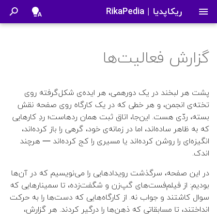
ریکاپدیا | RikaPedia
ب
ر
گزارش فعالیت‌ها
حمله csrf
اساتید
کارگاه LaTeX
ریکاپدیا
مسابقه OlympiGames
درباره ما
غرفه انجمن
تاریخچه علم
مسابقه‌ی برنامه‌نویسی VAST
جان نش
کتاب ریاضیات زیبا
👤 امیر‌عباس ورشوی
شماره اول | نظریه بازی
سلسله کارگاه‌‎های آموزشی
ا
2025
سای‌سیتی
ی
دروس
غرفه بازی
بوک کلاب
شمارات نشریه
سامانه رزرو کمد دانشکده
آموزش روش‌های انتگرال‌گیری
👤 سعید اعظم
پشت هر لبخند در یک دورهمی، هر ایده‌ی شکل‌گرفته روی
اقتصاد
نامعین
ش
تخته‌ی انجمن، و هر خطی که در یک کارگاه روی صفحه نقش
دیسکاشن کلاب
نقد و بررسی فیلم و کتاب
👤 جواد باقریان
بسته، ردّی هست. این‌جا، اتاق ثبت همان ردهاست؛ ردِ کارهایی
ر
مسابقه کف دانشکده
که به ظاهر ساده‌اند، اما در زمانه‌ی خود، گرهی را باز کرده‌اند،
کارگاه گیت‌هاب
👤 بهاره اختری
و
انگیزه‌ای را روشن کرده‌اند یا مسیری را کج کرده‌اند — هرچند
سابت انجمن
اندک.
ع
دورهمی علمی: لینوکس
👤 داوود میرزایی
ج
در این صفحه، سرگذشت رویدادهایی را می‌نویسیم که در آن‌ها
رویداد انتقال تجربه کامپیوتری
👤 فاطمه ابطحی فروشانی
بودیم: از فیلم‌فست‌های گپ‌زن و شگفت‌زده، تا سمینارهایی که
س
XPCon 2023
سوال کاشتند و جواب نه. از کارگاه‌هایی که دست‌ها را به حرکت
ت
👤 فاطمه منصوری
انداختند، تا مسابقاتی که ذهن‌ها را درگیر کردند. هر گزارش،