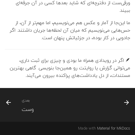
سای‌سیتی
ورقی‌ست از دفترچه‌ای که شاید بعدها کسی در آن جرقه‌ای
ج
👤 حسن خسرویان عرب
ببیند.
و
ما این‌جا از آمار و عکس هم می‌نویسیم، اما مهم‌تر از آن، از
👤 جعفر الماسی زاده
ت
حس‌هایی می‌نویسیم که میان آن لحظه‌ها جریان داشتند. اگر
ا
جادویی در کار بوده، در جزئیاتش پنهان است.
👤 محسن علمبردار (مدیر گرو
ی
👤 مریم خاتمی بیدگلی (مدیر
پ
🪶 اگر در رویدادی همراه ما بودی و چیزی برای ثبت داری،
گروه)
می‌توانی گزارش یا روایتت رو همین‌جا بنویسی. گاهی بهترین
ک
مستندات، از دل یادداشت‌های پراکنده بیرون می‌آیند.
👤 مجتبی رفیعی کرکوندی
ن
👤 نجمه حسینی منجزی
ی
بعدی
د
👤 ندا اسماعیلی
وست
👤 نوشین موحدیان عطار
Made with
Material for MkDocs
👤 رضا سبحانی