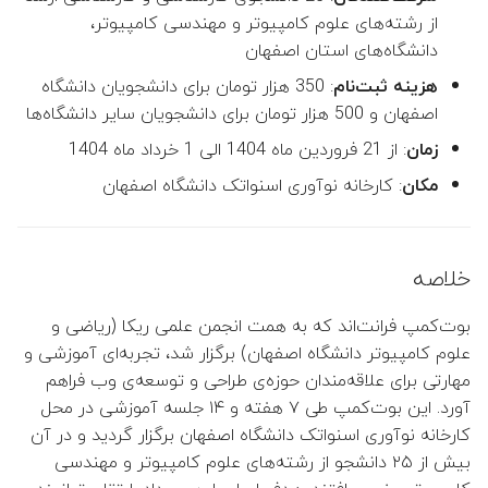
از رشته‌های علوم کامپیوتر و مهندسی کامپیوتر،
دانشگاه‌های استان اصفهان
👤 علیرضا عبدالهی
: 350 هزار تومان برای دانشجویان دانشگاه
هزینه ثبت‌نام
👤 علیرضا امینی هرندی
اصفهان و 500 هزار تومان برای دانشجویان سایر دانشگاه‌ها
: از 21 فروردین ماه 1404 الی 1 خرداد ماه 1404
زمان
👤 افشین پرورده
: کارخانه نوآوری اسنواتک دانشگاه اصفهان
مکان
👤 جواد اسداللهی
 احسان زمان‌زاده (مدیر گروه)
خلاصه
 فاطمه خسروی (معاون گروه)
بوت‌کمپ فرانت‌اند که به همت انجمن علمی ریکا (ریاضی و
علوم کامپیوتر دانشگاه اصفهان) برگزار شد، تجربه‌ای آموزشی و
👤 فرخنده السادات سجادی
مهارتی برای علاقه‌مندان حوزه‌ی طراحی و توسعه‌ی وب فراهم
(معاون پژوهشی و تحصیلات
آورد. این بوت‌کمپ طی ۷ هفته و ۱۴ جلسه آموزشی در محل
تکمیلی)
کارخانه نوآوری اسنواتک دانشگاه اصفهان برگزار گردید و در آن
بیش از ۲۵ دانشجو از رشته‌های علوم کامپیوتر و مهندسی
👤 مجید فخار