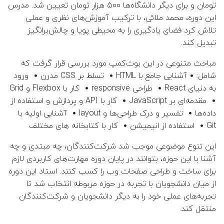
تومان و برای دیگر دانشگاه‌ها ۵۰۰ هزار تومان تعیین شد. مدرس
این دوره، محمد ملائی، با ترکیب آموزش‌های نظری و عملی
تلاش کرد فضای یادگیری را به محیطی پویا و چالش‌برانگیز
تبدیل کند.
مباحث متنوعی در این بوت‌کمپ مورد بررسی قرار گرفت که
شامل: • آشنایی جامع با HTML • تسلط بر CSS مدرن • ورود
به دنیای React • طراحی responsive • کار با Flexbox و Grid
• مقدمه‌ای بر JavaScript • کار با API و پردازش و استفاده از
داده‌ها • تفسیر و درک طراحی‌ها و layout • آشنایی اولیه با
Git • استفاده از انیمیشن • کار با کتابخانه های مختلف
این تنوع موضوعی موجب شد شرکت‌کنندگان، چه مبتدی و چه
آشنا با این حوزه، بتوانند در پایان دوره مهارت‌های کاربردی لازم
برای ساخت و طراحی صفحات وب را کسب کنند. استاد این دوره
از میان دانشجویان با تجربه در حوزه مربوطه انتخاب شد تا
تجربه‌های عملی خود را به دیگر دانشجویان و شرکت‌کنندگان
منتقل کند.