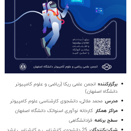
سای‌سیتی
ج
👤 حسن خسرویان عرب
و
👤 جعفر الماسی زاده
ت
ا
👤 محسن علمبردار (مدیر گرو
ی
👤 مریم خاتمی بیدگلی (مدیر
پ
گروه)
ک
👤 مجتبی رفیعی کرکوندی
ن
برگزارکننده
: انجمن علمی ریکا (ریاضی و علوم کامپیوتر
👤 نجمه حسینی منجزی
ی
دانشگاه اصفهان)
د
مدرس
: محمد ملائی، دانشجوی کارشناسی علوم کامپیوتر
👤 ندا اسماعیلی
مراکز همکار
: کارخانه نوآوری اسنواتک دانشگاه اصفهان
👤 نوشین موحدیان عطار
سطح برنامه
: فرادانشگاهی
شرکت‌کنندگان
: 25 دانشجوی کارشناسی و کارشناسی ارشد
👤 رضا سبحانی