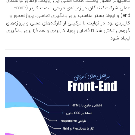
کامپیوتر حضور یافتند. هدف اصلی این رویداد، ارتقای توانمندی
عملی شرکت‌کنندگان در زمینه‌ی طراحی سمت کاربر (Front-
👤 فهیمه طورانی فرانی
end) و ایجاد بستر مناسب برای یادگیری تعاملی، پروژه‌محور و
کاربردی بود. در نهایت با ترکیبی از کارگاه‌های عملی و پروژه‌های
 هوشنگ طالبی حبیب آبادی
گروهی تلاش شد تا فضایی پویا، کاربردی و هم‌افزا برای یادگیری
ایجاد شود.
👤 حمید بیدرام
👤 حمیدرضا سلیمی مقدم
👤 ایرج کاظمی
👤 نصرا ایران پناه
👤 مجید اسدی
👤 محسن ملکی
👤 محمد محمدی