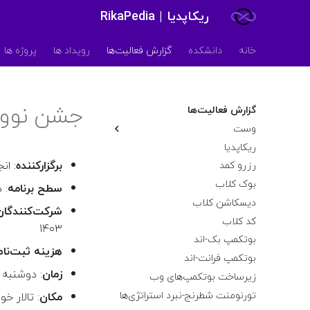
ریکاپدیا | RikaPedia
خانه
دانشکده
گزارش فعالیت‌ها
رویداد ها
پروژه ها
جشن نوور
گزارش فعالیت‌ها
وست
ریکاپدیا
مسابقه‌ی برنامه‌نویسی VAST
2025
برگزارکننده
: ان
رزرو کمد
بوک کلاب
سطح برنامه
: 
دیسکاشن کلاب
شرکت‌کنندگان
کد کلاب
۱۴۰۳
بوتکمپ بک-اند
هزینه ثبت‌نام
بوتکمپ فرانت-اند
زمان
: دوشنبه 14 آبان ماه ۱۴۰۳، ساعت 2:30
زیرساخت بوتکمپ‌های وب
تورنومنت شطرنج-نبرد استراتژی‌ها
مکان
: تالار خ