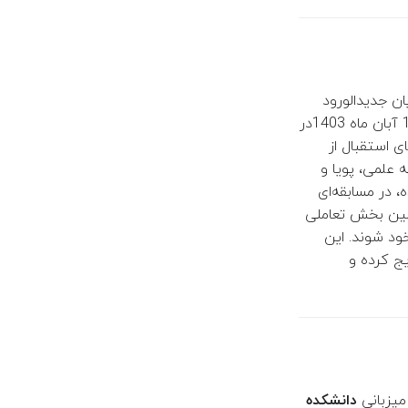
ان جدیدالورود
۱۴۰۳ را به شکلی خلاقانه و متفاوت از سال‌های گذشته برگزار کرد. این برنامه در تاریخ 14 آبان ماه 1403در
ی استقبال از
 علمی، پویا و
، در مسابقه‌ای
ین بخش تعاملی
د شوند. این
یج کرده و
دانشکده