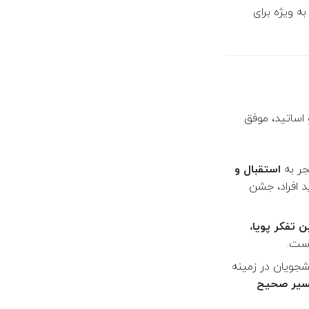
ه ویژه برای
 اساتید، موفق
جر به
استقبال و
د افراد، جشن
ن تفکر پویا،
است.
شجویان در زمینه
سیر صحیح