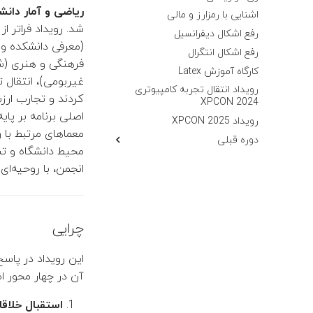
ریاضی و آمار دانش
اشنایی با رمزارز و مالی
شد. رویداد فراتر 
رفع اشکال دیفرانسیل
(معرفی دانشکده و 
رفع اشکال انتگرال
فرهنگی و هنری (
کارگاه آموزش Latex
غیربومی)، انتقال 
رویداد انتقال تجربه کامپیوتری
کردند و تجارب ارز
XPCON 2024
اصلی برنامه بر پا
رویداد XPCON 2025
معماهای مرتبط با 
دوره قبلی
محیط دانشگاه و ت
مسابقه OlympiGames
انجمن، با روحیه‌ای
بوک کلاب
دیسکاشن کلاب
کارگاه گیت‌هاب
چرایی
دورهمی علمی: لینوکس
رویداد انتقال تجربه کامپیوتری
این رویداد در پاس
XPCon 2023
آن در چهار محور ا
سای‌سیتی
سلسله کارگاه‌‎های آموزشی
استقبال خلاقا