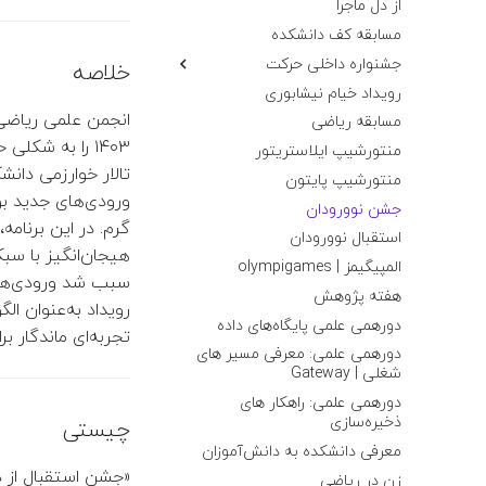
از دل ماجرا
مسابقه کف دانشکده
جشنواره داخلی حرکت
خلاصه
غرفه انجمن
رویداد خیام نیشابوری
انجمن علمی ریاضی و
غرفه بازی
مسابقه ریاضی
منتورشیپ ایلاستریتور
تالار خوارزمی دان
منتورشیپ پایتون
ورودی‌های جدید بو
جشن نوورودان
گرم. در این برنامه
استقبال نوورودان
هیجان‌انگیز با 
المپیگیمز | olympigames
سبب شد ورودی‌های
هفته پژوهش
رویداد به‌عنوان ال
دورهمی علمی پایگاه‌های داده
تجربه‌ای ماندگار برا
دورهمی علمی: معرفی مسیر های
شغلی | Gateway
دورهمی علمی: راهکار های
ذخیره‌سازی
چیستی
معرفی دانشکده به دانش‌آموزان
«جشن استقبال از دانشجویان جدیدالورود ۰۳
زن در ریاضی