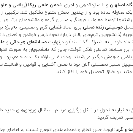
گاه اصفهان
و با سازماندهی و اجرای
انجمن علمی ریکا (ریاضی و علوم
از یک معارفه ساده بود و از چندین بخش متنوع تشکیل شد. ترکیبی از
رشته‌ها توسط معاونت فرهنگی، مدیران گروه و دانشجویان برتر هر رش
شامل
موسیقی زنده محلی
برای ایجاد فضایی گرم و صمیمی، به‌ویژه بر
تجربه (دانشجویان ترم‌های بالاتر درباره نحوه درس خواندن و فضای 
شمند خود را به اشتراک گذاشتند) و درنهایت
مسابقه‌ای هیجانی و عل
یه این مسابقه‌ تعاملی شکل گرفت؛ جایی که دانشجویان به صورت انفراد
ریاضی و هوش درگیر می‌شدند. هدف غایی، ارائه یک دید جامع، پویا و 
سهیل مسیر تحصیلی آنان بود تا ضمن آشنایی با قوانین و فعالیت‌
 مثبت و خلاق تحصیل خود را آغاز کنند.
خ به نیاز به تحول در شکل برگزاری مراسم استقبال ورودی‌های جدید ط
صلی تعریف گردید:
نه و گرم:
ایجاد حس تعلق و دغدغه‌مندی انجمن نسبت به اعضای جدی