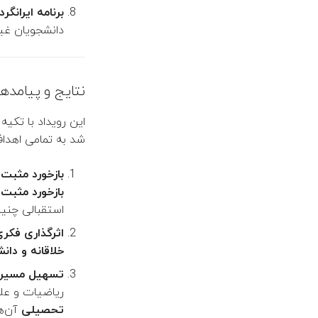
برنامه ایرانگرد
دانشجویان غیر
نتایج و پیامدها
این رویداد با تکی
شد به تمامی اهداف
بازخورد مثبت و
بازخورد مثبت
د
استقبالی چنی
اثرگذاری فکری
خلاقانه و دان
تسهیل مسیر و
ریاضیات و علو
تحصیلی
آن‌ها