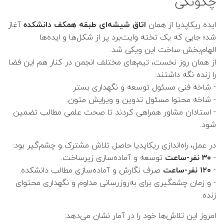
چگونگی
👤 فهیمه طورانی فرانی
آغاز
اتاق شیشه‌ای طبقه همکف دانشکده
ایده ریکاپدیا از همان
شد؛ جایی که یک تخته وایت‌برد پر از شکل‌ها و ایده‌ها
 هوشنگ طالبی حبیب آبادی
الهام‌بخش ساخت این ویکی شد.
از همان روز نخست، تیم‌های مختلف انجمن در کنار هم این فضا
👤 حمید بیدرام
را زنده نگه داشتند:
- شاخه فنی مسئول توسعه و نگهداری بستر.
👤 حمیدرضا سلیمی مقدم
- شاخه محتوا مسئول تدوین و ویرایش متون.
- استادان مشاور همراهی کردند تا صحت علمی مطالب تضمین
👤 ایرج کاظمی
شود.
👤 نصرا ایران پناه
در عمل، راه‌اندازی ریکاپدیا حاصل تلاش مشترک و چشم‌گیر بود:
توسعه و آماده‌سازی زیرساخت.
۳۰ نفر-ساعت
-
👤 مجید اسدی
صرف نگارش و آماده‌سازی مطالب دانشکده.
۱۲۰ نفر-ساعت
-
- و زمان چشمگیری برای به‌روزرسانی مداوم و نگهداری محتوای
👤 محسن ملکی
زنده.
امروز این تلاش‌ها خود را در آمار نشان می‌دهد:
👤 محمد محمدی