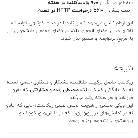
- به‌طور میانگین
۹۰۰ بازدیدکننده در هفته
.
- ثبت بیش از
۵۶۱۰ درخواست HTTP در هفته
.
👤 مهدی توانگر
این ارقام نشان می‌دهد که ریکاپدیا در مدت کوتاهی توانسته
👤 ملیحه یوسف زاده
نه‌تنها میان اعضای انجمن، بلکه در فضای عمومی دانشجویی نیز
به مرجع پرمراجعه و معتبر بدل شود.
👤 علیرضا نصراصفهانی
👤 محمدرضا پوریای ولی
نتیجه
👤 سمیه اشرفی ورنوسفادرانی
ریکاپدیا حاصل ترکیب خلاقیت، پشتکار و همکاری جمعی است؛
👤 شکرا سالاریان
نه یک بایگانی خشک، بلکه
محیطی زنده و مشارکتی
که به‌روز
می‌ماند و هر هفته رشد می‌کند.
👤 زهرا منصوروار
این ویکی بخشی از هویت انجمن علمی ریکاست؛ جایی که جادو
نه در نمایش‌های پرزرق‌وبرق، بلکه در تلاش‌های کوچک و
👤 صغری نوبختیان
پیوسته‌ی دانشجوها رخ می‌دهد.