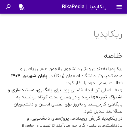
ریکاپدیا | RikaPedia
ب
ر
ریکاپدیا
حمله csrf
اساتید
خلاصه
کارگاه LaTeX
ریکاپدیا
مسابقه OlympiGames
درباره ما
غرفه انجمن
تاریخچه علم
مسابقه‌ی برنامه‌نویسی VAST
جان نش
کتاب ریاضیات زیبا
👤 امیر‌عباس ورشوی
شماره اول | نظریه بازی
سلسله کارگاه‌‎های آموزشی
ا
2025
سای‌سیتی
ی
دروس
چیستی
غرفه بازی
بوک کلاب
شمارات نشریه
سامانه رزرو کمد دانشکده
آموزش روش‌های انتگرال‌گیری
👤 سعید اعظم
خلاصه
اقتصاد
نامعین
ش
چرایی
دیسکاشن کلاب
نقد و بررسی فیلم و کتاب
👤 جواد باقریان
ریکاپدیا به‌عنوان ویکی دانشجویی انجمن علمی ریاضی و
ر
مسابقه کف دانشکده
علوم‌کامپیوتر دانشگاه اصفهان (ریکا) در
پایان شهریور ۱۴۰۴
چگونگی
کارگاه گیت‌هاب
👤 بهاره اختری
و
فعالیت رسمی خود را آغاز کرد؛
سابت انجمن
هدف اصلی آن ایجاد فضایی پویا برای
یادگیری، مستندسازی و
ع
نتیجه
دورهمی علمی: لینوکس
👤 داوود میرزایی
اشتراک تجربه‌ها
بوده و در همین مدت کوتاه توانسته به
ج
پایگاهی کاربرپسند و به‌روز برای اعضای انجمن و دانشجویان
ضمائم
رویداد انتقال تجربه کامپیوتری
👤 فاطمه ابطحی فروشانی
علاقه‌مند تبدیل شود.
س
XPCon 2023
در ریکاپدیا، گزارش رویدادها، پروژه‌های دانشجویی، و
ت
👤 فاطمه منصوری
یادداشت‌های علمی گرد هم می‌آیند تا تصویری جامع از