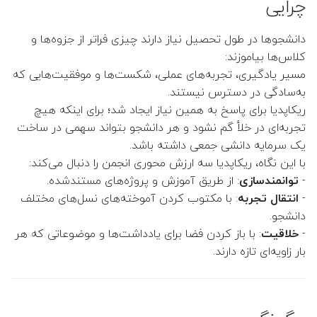
چرایی
👤 علیرضا عبدالهی
دانشجوها در طول تحصیل نیاز دارند چیزی فراتر از جزوه‌ها و
کلاس‌ها بیاموزند:
👤 علیرضا امینی هرندی
مسیر یادگیری، تجربه‌های عملی، شکست‌ها و موفقیت‌هایی که
به‌سادگی در دسترس نیستند.
👤 افشین پرورده
ریکاپدیا برای پاسخ به همین نیاز ایجاد شد؛ برای اینکه هیچ
تجربه‌ای در خلأ گم نشود و هر دانشجو بتواند سهمی در ساخت
👤 جواد اسداللهی
یک سرمایه دانشی جمعی داشته باشد.
با این نگاه، ریکاپدیا سه ارزش محوری انجمن را دنبال می‌کند:
 احسان زمان‌زاده (مدیر گروه)
: از طریق آموزش و پروژه‌های مستندشده.
توانمندسازی
-
: با مکتوب کردن آموخته‌های نسل‌های مختلف
انتقال تجربه
-
 فاطمه خسروی (معاون گروه)
دانشجو.
: با باز کردن فضا برای یادداشت‌ها و موضوعاتی که هر
خلاقیت
-
👤 فرخنده السادات سجادی
بار زاویه‌ای تازه دارند.
(معاون پژوهشی و تحصیلات
تکمیلی)
👤 مجید فخار