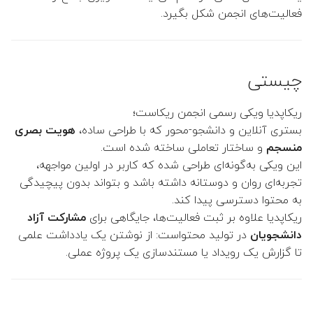
سای‌سیتی
ج
فعالیت‌های انجمن شکل بگیرد.
👤 حسن خسرویان عرب
و
👤 جعفر الماسی زاده
ت
چیستی
ا
👤 محسن علمبردار (مدیر گرو
ی
ریکاپدیا ویکی رسمی انجمن ریکاست؛
👤 مریم خاتمی بیدگلی (مدیر
بستری آنلاین و دانشجو-محور که با طراحی ساده،
هویت بصری
پ
گروه)
منسجم
و ساختار تعاملی ساخته شده است.
ک
این ویکی به‌گونه‌ای طراحی شده که کاربر در اولین مواجهه،
👤 مجتبی رفیعی کرکوندی
تجربه‌ای روان و دوستانه داشته باشد و بتواند بدون پیچیدگی
ن
به محتوا دسترسی پیدا کند.
👤 نجمه حسینی منجزی
ی
ریكاپدیا علاوه بر ثبت فعالیت‌ها، جایگاهی برای
مشارکت آزاد
دانشجویان
در تولید محتواست: از نوشتن یک یادداشت علمی
د
👤 ندا اسماعیلی
تا گزارش یک رویداد یا مستندسازی یک پروژه عملی.
👤 نوشین موحدیان عطار
👤 رضا سبحانی