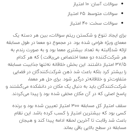
سوالات آسان: ۱۰ امتیاز
👤 فهیمه طورانی فرانی
سوالات متوسط: ۲۵ امتیاز
سوالات سخت: ۴۰ امتیاز
 هوشنگ طالبی حبیب آبادی
برای ایجاد تنوع و شکستن ریتم سوالات، بین هر دسته یک
👤 حمید بیدرام
معمای ویژه طراحی شده بود. در مجموع دو معما در طول مسابقه
ارائه شد(البته به تعداد بیشتری معما بود و به صورت رندم به
👤 حمیدرضا سلیمی مقدم
هر شرکت‌کننده دو معما اختصاص می‌یافت.) که هر کدام
۳۷/۵ امتیاز داشتند. این بخش خلاقانه نه‌تنها جذابیت مسابقه
👤 ایرج کاظمی
را بیشتر کرد بلکه باعث شد ذهن شرکت‌کنندگان در فضایی
متفاوت‌تر و خلاقانه‌تر درگیر شود. برای حل هر معما،
👤 نصرا ایران پناه
شرکت‌کنندگان باید به دنبال یک مکان در دانشکده می‌گشتند و
پاسخ اصلی که در آن مکان مخفی شده بود را پیدا می‌کردند.
👤 مجید اسدی
سقف امتیاز کل مسابقه ۳۰۰ امتیاز تعیین شده بود و برنده
👤 محسن ملکی
کسی بود که بیشترین امتیاز را کسب کرده باشد. این نظام
باعث شد رقابت تا آخرین لحظه ادامه پیدا کند و هیجان
👤 محمد محمدی
مسابقه در سطح بالایی باقی بماند.