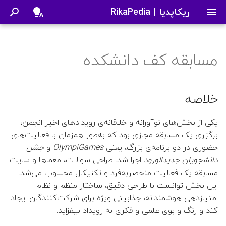
ریکاپدیا | RikaPedia
ب
ر
مسابقه کف دانشکده
حمله csrf
اساتید
خلاصه
کارگاه LaTeX
ریکاپدیا
مسابقه OlympiGames
درباره ما
غرفه انجمن
تاریخچه علم
مسابقه‌ی برنامه‌نویسی VAST
جان نش
کتاب ریاضیات زیبا
👤 امیر‌عباس ورشوی
شماره اول | نظریه بازی
سلسله کارگاه‌‎های آموزشی
ا
2025
سای‌سیتی
ی
دروس
غرفه بازی
بوک کلاب
شمارات نشریه
طراحی و ساختار مسابقه
سامانه رزرو کمد دانشکده
آموزش روش‌های انتگرال‌گیری
👤 سعید اعظم
خلاصه
اقتصاد
نامعین
ش
نظام امتیازدهی
دیسکاشن کلاب
نقد و بررسی فیلم و کتاب
👤 جواد باقریان
یکی از بخش‌های نوآورانه و خلاقانه‌ی رویدادهای اخیر انجمن،
ر
مسابقه کف دانشکده
برگزاری یک مسابقه مجازی بود که به‌طور همزمان با فعالیت‌های
کارگاه گیت‌هاب
جنبه آموزشی و یادگیری
👤 بهاره اختری
و
حضوری در دو برنامه‌ی بزرگ، یعنی
OlympiGames
و
جشن
سابت انجمن
دانشجویان جدیدالورود
اجرا شد. طراحی سوالات، معماها و سایت
ع
بازخورد و استقبال
دورهمی علمی: لینوکس
👤 داوود میرزایی
مسابقه یک فعالیت منحصربه‌فرد و تکنیکال محسوب می‌شد.
ج
این بخش توانست با طراحی دقیق، ساختار منظم و نظام
جمع‌بندی
رویداد انتقال تجربه کامپیوتری
👤 فاطمه ابطحی فروشانی
امتیازدهی هوشمندانه، جذابیتی ویژه برای شرکت‌کنندگان ایجاد
س
XPCon 2023
کند و رنگ و بوی علمی و فکری به رویداد بیفزاید.
ت
ضمائم
👤 فاطمه منصوری