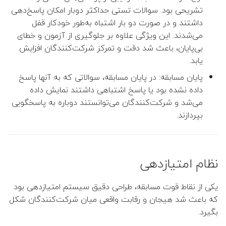
تشریحی بود. سوالات تستی حداکثر دوبار امکان پاسخ‌دهی
داشتند و در صورت دو بار اشتباه به‌طور خودکار قفل
👤 علیرضا عبدالهی
می‌شدند. این ویژگی علاوه بر جلوگیری از آزمون و خطای
بی‌پایان، باعث شد دقت و تمرکز شرکت‌کنندگان افزایش
👤 علیرضا امینی هرندی
یابد.
👤 افشین پرورده
پایان مسابقه: در پایان مسابقه، سوالاتی که به آنها پاسخ
داده نشده بود یا پاسخ اشتباهی داشتند نمایش داده
👤 جواد اسداللهی
می‌شد و شرکت‌کنندگان می‌توانستند دوباره به پاسخگویی
بپردازند.
 احسان زمان‌زاده (مدیر گروه)
 فاطمه خسروی (معاون گروه)
نظام امتیازدهی
👤 فرخنده السادات سجادی
(معاون پژوهشی و تحصیلات
یکی از نقاط قوت مسابقه، طراحی دقیق سیستم امتیازدهی بود
تکمیلی)
که باعث شد هیجان و رقابت واقعی میان شرکت‌کنندگان شکل
بگیرد.
👤 مجید فخار