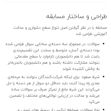
سای‌سیتی
ج
👤 حسن خسرویان عرب
و
طراحی و ساختار مسابقه
👤 جعفر الماسی زاده
ت
مسابقه با در نظر گرفتن اصل تنوع سطح دشواری و عدالت
ا
👤 محسن علمبردار (مدیر گرو
آموزشی طراحی شد.
ی
سوالات: در مجموع، سه دسته‌ی سه‌تایی سوال طراحی شده
👤 مریم خاتمی بیدگلی (مدیر
پ
گروه)
بود؛ دسته‌ی آسان، متوسط و سخت. این تقسیم‌بندی
باعث شد تا هم دانشجویان تازه‌وارد با سطح مقدماتی
ک
👤 مجتبی رفیعی کرکوندی
بتوانند مشارکت داشته باشند و هم دانشجویان باتجربه‌تر
ن
به چالش کشیده شوند.
👤 نجمه حسینی منجزی
ی
شرط صعود: برای اینکه شرکت‌کنندگان بتوانند به مرحله‌ی
بعدی راه پیدا کنند، باید حداقل دو سوال از هر دسته را حل
د
👤 ندا اسماعیلی
می‌کردند. این شرط مانع از تمرکز صرف بر سوالات ساده
می‌شد و عدالت در ارزیابی توانایی‌های مختلف را تضمین
👤 نوشین موحدیان عطار
می‌کرد.
نوع سوالات: مسابقه ترکیبی از پرسش‌های تستی و
👤 رضا سبحانی