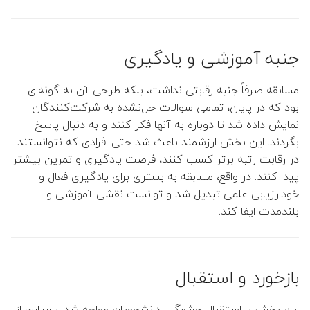
👤 مهدی توانگر
جنبه آموزشی و یادگیری
👤 ملیحه یوسف زاده
مسابقه صرفاً جنبه رقابتی نداشت، بلکه طراحی آن به گونه‌ای
👤 علیرضا نصراصفهانی
بود که در پایان، تمامی سوالات حل‌نشده به شرکت‌کنندگان
نمایش داده شد تا دوباره به آنها فکر کنند و به دنبال پاسخ
👤 محمدرضا پوریای ولی
بگردند. این بخش ارزشمند باعث شد حتی افرادی که نتوانستند
👤 سمیه اشرفی ورنوسفادرانی
در رقابت رتبه برتر کسب کنند، فرصت یادگیری و تمرین بیشتر
پیدا کنند. در واقع، مسابقه به بستری برای یادگیری فعال و
👤 شکرا سالاریان
خودارزیابی علمی تبدیل شد و توانست نقشی آموزشی و
بلندمدت ایفا کند.
👤 زهرا منصوروار
👤 صغری نوبختیان
بازخورد و استقبال
این بخش با استقبال چشمگیر دانشجویان مواجه شد. بسیاری از