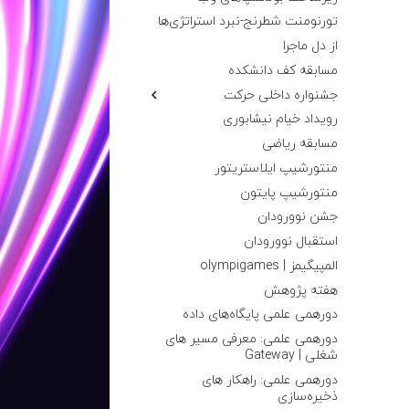
تورنومنت شطرنج-نبرد استراتژی‌ها
از دل ماجرا
مسابقه کف دانشکده
جشنواره داخلی حرکت
غرفه انجمن
رویداد خیام نیشابوری
غرفه بازی
مسابقه ریاضی
منتورشیپ ایلاستریتور
منتورشیپ پایتون
جشن نوورودان
استقبال نوورودان
المپیگیمز | olympigames
هفته پژوهش
دورهمی علمی پایگاه‌های داده
دورهمی علمی: معرفی مسیر های
شغلی | Gateway
دورهمی علمی: راهکار های
ذخیره‌سازی