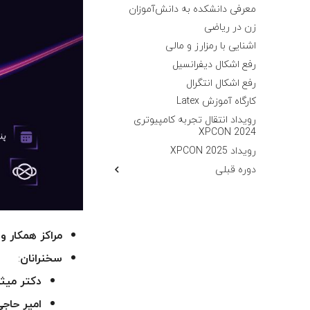
معرفی دانشکده به دانش‌آموزان
زن در ریاضی
اشنایی با رمزارز و مالی
رفع اشکال دیفرانسیل
رفع اشکال انتگرال
کارگاه آموزش Latex
رویداد انتقال تجربه کامپیوتری
XPCON 2024
رویداد XPCON 2025
دوره قبلی
مسابقه OlympiGames
بوک کلاب
دیسکاشن کلاب
مراکز همکار و
کارگاه گیت‌هاب
سخنرانان
:
دورهمی علمی: لینوکس
رویداد انتقال تجربه کامپیوتری
دکتر میث
XPCon 2023
امیر حاجی‌