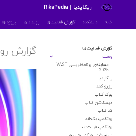
ریکاپدیا | RikaPedia
خانه
دانشکده
گزارش فعالیت‌ها
رویداد ها
پروژه ها
گزارش رویداد 25
گزارش فعالیت‌ها
وست
مسابقه‌ی برنامه‌نویسی VAST
2025
ریکاپدیا
رزرو کمد
بوک کلاب
دیسکاشن کلاب
کد کلاب
بوتکمپ بک-اند
بوتکمپ فرانت-اند
زیرساخت بوتکمپ‌های وب