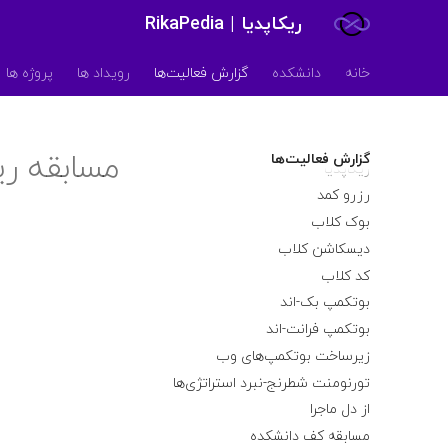
ریکاپدیا | RikaPedia
خانه
دانشکده
گزارش فعالیت‌ها
رویداد ها
پروژه ها
وست
مسابقه ر
گزارش فعالیت‌ها
ریکاپدیا
مسابقه‌ی برنامه‌نویسی VAST
2025
رزرو کمد
بوک کلاب
دیسکاشن کلاب
کد کلاب
بوتکمپ بک-اند
بوتکمپ فرانت-اند
زیرساخت بوتکمپ‌های وب
تورنومنت شطرنج-نبرد استراتژی‌ها
از دل ماجرا
مسابقه کف دانشکده