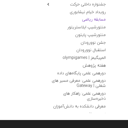
جشنواره داخلی حرکت
غرفه انجمن
رویداد خیام نیشابوری
غرفه بازی
مسابقه ریاضی
منتورشیپ ایلاستریتور
منتورشیپ پایتون
جشن نوورودان
استقبال نوورودان
المپیگیمز | olympigames
هفته پژوهش
دورهمی علمی پایگاه‌های داده
دورهمی علمی: معرفی مسیر های
شغلی | Gateway
دورهمی علمی: راهکار های
ذخیره‌سازی
معرفی دانشکده به دانش‌آموزان
زن در ریاضی
اشنایی با رمزارز و مالی