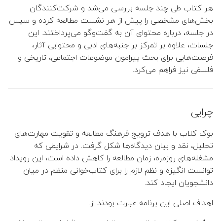
هر کتاب طی چند جلسه بررسی می‌شد و شرکت‌کنندگان
👤 مهدی توانگر
بخش‌های مشخصی را پیش از هر نشست مطالعه کرده و سپس
در جلسه، درباره محتوای آن به گفت‌وگو می‌پرداختند. این
👤 ملیحه یوسف زاده
جلسات، علاوه بر تمرکز بر جنبه‌های ادبی و محتوایی آثار،
فرصت‌هایی برای بحث پیرامون موضوعات اجتماعی، تاریخی و
👤 علیرضا نصراصفهانی
فلسفی نیز فراهم می‌کرد.
👤 محمدرضا پوریای ولی
چرایی
👤 سمیه اشرفی ورنوسفادرانی
بوک کلاب با هدف ترویج فرهنگ مطالعه و تقویت مهارت‌های
👤 شکرا سالاریان
تحلیل، نقد و بیان دیدگاه‌ها شکل گرفت. در شرایطی که
مشغله‌های روزمره، زمان مطالعه را کاهش داده است، این رویداد
👤 زهرا منصوروار
توانست انگیزه و نظم لازم را برای کتاب‌خوانی منظم در میان
دانشجویان ایجاد کند.
👤 صغری نوبختیان
اهداف اصلی این برنامه عبارت بودند از: