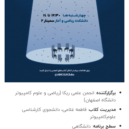
سای‌سیتی
ج
👤 حسن خسرویان عرب
و
👤 جعفر الماسی زاده
ت
ا
👤 محسن علمبردار (مدیر گرو
ی
👤 مریم خاتمی بیدگلی (مدیر
پ
گروه)
ک
👤 مجتبی رفیعی کرکوندی
ن
👤 نجمه حسینی منجزی
ی
برگزارکننده
: انجمن علمی ریکا (ریاضی و علوم کامپیوتر
د
دانشگاه اصفهان)
👤 ندا اسماعیلی
مدیریت کلاب
: فاطمه غلامی، دانشجوی کارشناسی
👤 نوشین موحدیان عطار
علوم‌کامپیوتر
سطح برنامه
: دانشگاهی
👤 رضا سبحانی