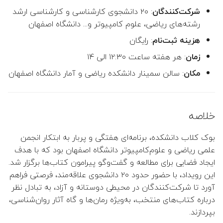
: ۲۰ دانشجوی کارشناسی و کارشناسی ارشد
شرکت‌کنندگان
رشته‌های ریاضی، علوم کامپیوتر و... دانشگاه اصفهان
👤 علیرضا عبدالهی
: رایگان
هزینه ثبت‌نام
👤 علیرضا امینی هرندی
: هر هفته ساعت ۱۲:۳۰ الی ۱۴
زمان
👤 افشین پرورده
: سالن سمینار دانشکده ریاضی و آمار دانشگاه اصفهان
مکان
👤 جواد اسداللهی
خلاصه
 احسان زمان‌زاده (مدیر گروه)
بوک کلاب دانشکده، برنامه‌ای هفتگی و پربار به ابتکار انجمن
 فاطمه خسروی (معاون گروه)
علمی ریاضی و علوم‌کامپیوتر دانشگاه اصفهان بود که با هدف
ایجاد فضایی برای مطالعه و گفت‌وگو پیرامون کتاب‌ها برگزار شد.
👤 فرخنده السادات سجادی
این رویداد، با حضور حدود ۲۰ دانشجوی علاقه‌مند، فرصتی فراهم
(معاون پژوهشی و تحصیلات
آورد تا شرکت‌کنندگان در محیطی دوستانه و آزاد، به تبادل نظر
تکمیلی)
درباره کتاب‌های منتخب، به‌ویژه رمان‌ها و گاه آثار روان‌شناسی،
بپردازند.
👤 مجید فخار