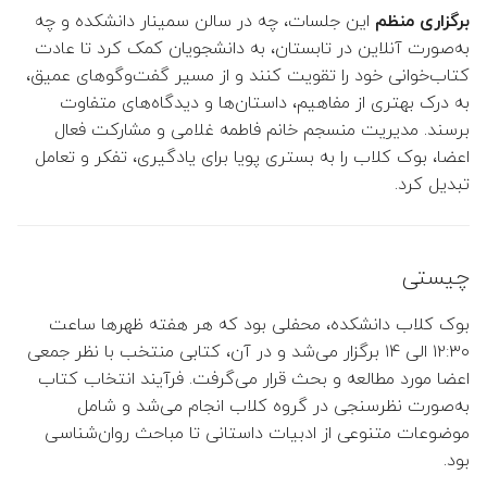
این جلسات، چه در سالن سمینار دانشکده و چه
برگزاری منظم
👤 فهیمه طورانی فرانی
به‌صورت آنلاین در تابستان، به دانشجویان کمک کرد تا عادت
کتاب‌خوانی خود را تقویت کنند و از مسیر گفت‌وگوهای عمیق،
 هوشنگ طالبی حبیب آبادی
به درک بهتری از مفاهیم، داستان‌ها و دیدگاه‌های متفاوت
برسند. مدیریت منسجم خانم فاطمه غلامی و مشارکت فعال
👤 حمید بیدرام
اعضا، بوک کلاب را به بستری پویا برای یادگیری، تفکر و تعامل
تبدیل کرد.
👤 حمیدرضا سلیمی مقدم
👤 ایرج کاظمی
چیستی
👤 نصرا ایران پناه
بوک کلاب دانشکده، محفلی بود که هر هفته ظهرها ساعت
۱۲:۳۰ الی ۱۴ برگزار می‌شد و در آن، کتابی منتخب با نظر جمعی
👤 مجید اسدی
اعضا مورد مطالعه و بحث قرار می‌گرفت. فرآیند انتخاب کتاب
به‌صورت نظرسنجی در گروه کلاب انجام می‌شد و شامل
👤 محسن ملکی
موضوعات متنوعی از ادبیات داستانی تا مباحث روان‌شناسی
بود.
👤 محمد محمدی