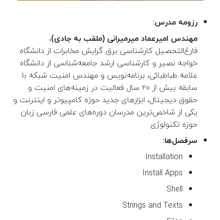
ج
👤 حسن خسرویان عرب
رزومه مدرس:
و
مهندس امیرعماد میرمیرانی (ملقب به جادی)
،
👤 جعفر الماسی زاده
ت
فارغ‌التحصیل کارشناسی برق گرایش مخابرات از دانشگاه
ا
خواجه نصیر و کارشناسی ارشد جامعه‌شناسی از دانشگاه
👤 محسن علمبردار (مدیر گرو
علامه طباطبائی، برنامه‌نویس و مهندس امنیت شبکه با
ی
سابقه بیش از ۲۰ سال فعالیت در زمینه‌های امنیت و
👤 مریم خاتمی بیدگلی (مدیر
پ
گروه)
حقوق دیجیتال، ابزارهای جدید حوزه کامپیوتر و اینترنت و
یکی از شاخص‌ترین مدرسان دوره‌های علمی فارسی زبان
ک
👤 مجتبی رفیعی کرکوندی
حوزه تکنولوژی
ن
سرفصل‌ها:
👤 نجمه حسینی منجزی
ی
Installation
د
👤 ندا اسماعیلی
Install Apps
Shell
👤 نوشین موحدیان عطار
Strings and Texts
👤 رضا سبحانی