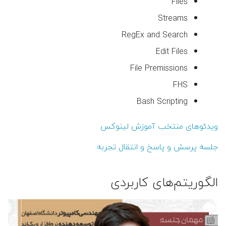
Files
Streams
👤 علیرضا عبدالهی
RegEx and Search
👤 علیرضا امینی هرندی
Edit Files
File Premissions
👤 افشین پرورده
FHS
👤 جواد اسداللهی
Bash Scripting
 احسان زمان‌زاده (مدیر گروه)
ویدئوهای منتخب آموزش لینوکس
جلسه پرسش و پاسخ و انتقال تجربه
 فاطمه خسروی (معاون گروه)
👤 فرخنده السادات سجادی
الگوریتم‌های کاربردی
(معاون پژوهشی و تحصیلات
تکمیلی)
👤 مجید فخار