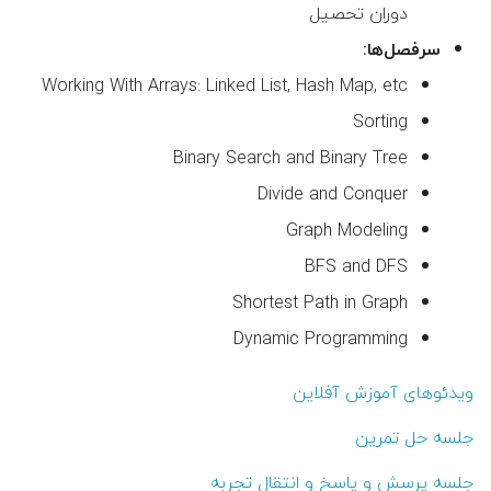
دوران تحصیل
👤 مهدی توانگر
سرفصل‌ها:
Working With Arrays: Linked List, Hash Map, etc
👤 ملیحه یوسف زاده
Sorting
👤 علیرضا نصراصفهانی
Binary Search and Binary Tree
Divide and Conquer
👤 محمدرضا پوریای ولی
Graph Modeling
👤 سمیه اشرفی ورنوسفادرانی
BFS and DFS
Shortest Path in Graph
👤 شکرا سالاریان
Dynamic Programming
👤 زهرا منصوروار
ویدئوهای آموزش آفلاین
👤 صغری نوبختیان
جلسه حل تمرین
جلسه پرسش و پاسخ و انتقال تجربه