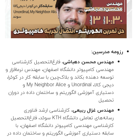
👤 فهیمه طورانی فرانی
 هوشنگ طالبی حبیب آبادی
👤 حمید بیدرام
رزومه مدرسین:
👤 حمیدرضا سلیمی مقدم
، فارغ‌التحصیل کارشناسی
مهندس محسن دهباشی
مهندسی کامپیوتر دانشگاه اصفهان، مهندس نرم‎افزار و
👤 ایرج کاظمی
توسعه دهنده بک‎اند و بلاک‌چین با سابقه کار در کوئرا،
دیجی کالا، Unordinal و My Neighbor Alice و
👤 نصرا ایران پناه
دستیاری آموزشی الگوریتم و ساختمان داده در دوران
تحصیل
👤 مجید اسدی
، کارشناسی ارشد فناوری
مهندس غزال ربیعی
👤 محسن ملکی
رسانه‌های تعاملی دانشگاه KTH سوئد، فارغ‌التحصیل
کارشناسی مهندسی کامپیوتر دانشگاه اصفهان، با
👤 محمد محمدی
سابقه دستیاری آموزشی الگوریتم و ساختمان داده در