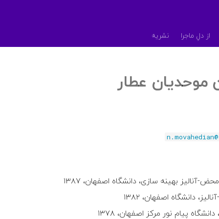
از دلِ ماجرا
نشریه
 موحدیان عطار
n.movahedian@