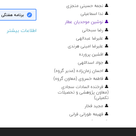
👤 نجمه حسینی منجزی
👤 ندا اسماعیلی
برنامه هفتگی
👤 نوشین موحدیان عطار
👤 رضا سبحانی
اطلاعات بیشتر
👤 علیرضا عبدالهی
👤 علیرضا امینی هرندی
👤 افشین پرورده
👤 جواد اسداللهی
👤 احسان زمان‌زاده (مدیر گروه)
👤 فاطمه خسروی (معاون گروه)
👤 فرخنده السادات سجادی
(معاون پژوهشی و تحصیلات
تکمیلی)
👤 مجید فخار
👤 فهیمه طورانی فرانی
👤 هوشنگ طالبی حبیب آبادی
👤 حمید بیدرام