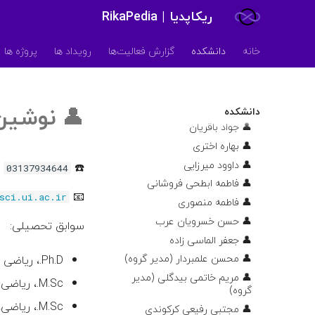
ریکاپدیا | RikaPedia
خانه
دانشکده
گزارش فعالیت‌ها
رویداد ها
پروژه ها
اساتید
👤 امیر‌عباس ورشوی
👤
نوشین
👤 سعید اعظم
دانشکده
👤 جواد باقریان
👤 بهاره اختری
👤 داوود میرزایی
☎️
03137934644
👤 فاطمه ابطحی فروشانی
📧
sci.ui.ac.ir
👤 فاطمه منصوری
👤 حسن خسرویان عرب
سوابق تحصیلی:
👤 جعفر الماسی زاده
👤 محسن علمبردار (مدیر گروه)
Ph.D.، ریاضی محض-آنالیز بهینه سازی، دانشگاه اصفهان، ۱۳۸۷
👤 مریم خاتمی بیدگلی (مدیر
M.Sc.، ریاضی-آنالیز، دانشگاه اصفهان، ۱۳۸۲
گروه)
M.Sc.، ریاضی، دانشگاه پیام نور مرکز اصفهان، ۱۳۷۸
👤 مجتبی رفیعی کرکوندی