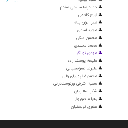
👤 حمیدرضا سلیمی مقدم
👤 ایرج کاظمی
👤 نصرا ایران پناه
👤 مجید اسدی
👤 محسن ملکی
👤 محمد محمدی
👤 مهدی توانگر
👤 ملیحه یوسف زاده
👤 علیرضا نصراصفهانی
👤 محمدرضا پوریای ولی
👤 سمیه اشرفی ورنوسفادرانی
👤 شکرا سالاریان
👤 زهرا منصوروار
👤 صغری نوبختیان
دروس