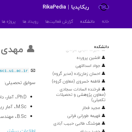
👤 مجتبی رفیعی کرکوندی
ریکاپدیا | RikaPedia
👤 نجمه حسینی منجزی
👤 ندا اسماعیلی
خانه
دانشکده
گزارش فعالیت‌ها
رویداد ها
پروژه ها
👤 نوشین موحدیان عطار
👤 رضا سبحانی
👤 علیرضا عبدالهی
👤
مهدی ت
دانشکده
👤 علیرضا امینی هرندی
👤 افشین پرورده
👤 جواد اسداللهی
📧
sci.ui.ac.ir
👤 احسان زمان‌زاده (مدیر گروه)
👤 فاطمه خسروی (معاون گروه)
سوابق تحصیلی:
👤 فرخنده السادات سجادی
(معاون پژوهشی و تحصیلات
Ph.D.، آمار، دانشگاه اصفهان، ۱۳۸۸
تکمیلی)
M.Sc.، آمار ریاضی، دانشگاه اصفهان، ۱۳۸۴
👤 مجید فخار
👤 فهیمه طورانی فرانی
B.Sc.، مهندسی برق-الکترونیک، دانشگاه اصفهان، ۱۳۸۲
👤 هوشنگ طالبی حبیب آبادی
اطلاعات بیشتر
👤 حمید بیدرام