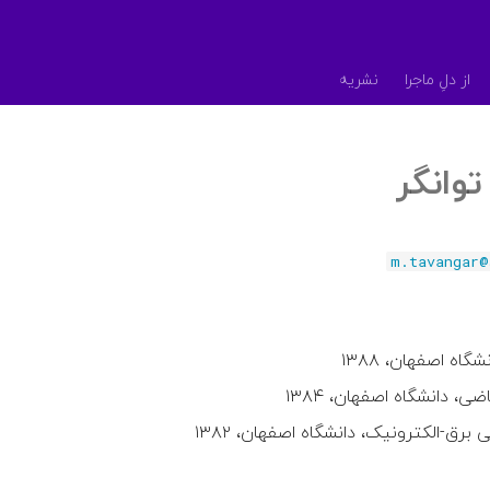
از دلِ ماجرا
نشریه
وانگر
m.tavangar@