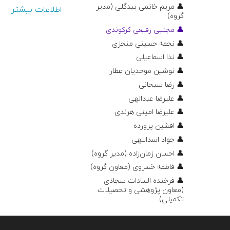
👤 مریم خاتمی بیدگلی (مدیر
اطلاعات بیشتر
گروه)
👤 مجتبی رفیعی کرکوندی
👤 نجمه حسینی منجزی
👤 ندا اسماعیلی
👤 نوشین موحدیان عطار
👤 رضا سبحانی
👤 علیرضا عبدالهی
👤 علیرضا امینی هرندی
👤 افشین پرورده
👤 جواد اسداللهی
👤 احسان زمان‌زاده (مدیر گروه)
👤 فاطمه خسروی (معاون گروه)
👤 فرخنده السادات سجادی
(معاون پژوهشی و تحصیلات
تکمیلی)
👤 مجید فخار
👤 فهیمه طورانی فرانی