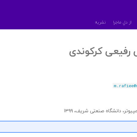
از دلِ ماجرا
نشریه
 رفیعی کرکوندی
m.rafiee@