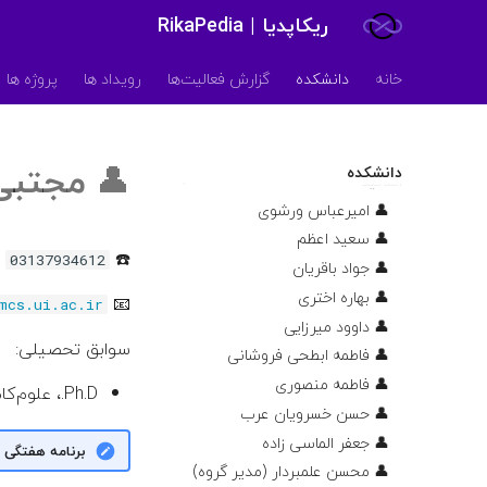
ریکاپدیا | RikaPedia
خانه
دانشکده
گزارش فعالیت‌ها
رویداد ها
پروژه ها
👤
مجتبی
دانشکده
اساتید
👤 امیر‌عباس ورشوی
👤 سعید اعظم
☎️
03137934612
👤 جواد باقریان
👤 بهاره اختری
📧
mcs.ui.ac.ir
👤 داوود میرزایی
سوابق تحصیلی:
👤 فاطمه ابطحی فروشانی
👤 فاطمه منصوری
Ph.D.، علوم‌کامپیوتر، دانشگاه صنعتی شریف، ۱۳۹۹
👤 حسن خسرویان عرب
👤 جعفر الماسی زاده
برنامه هفتگی
👤 محسن علمبردار (مدیر گروه)