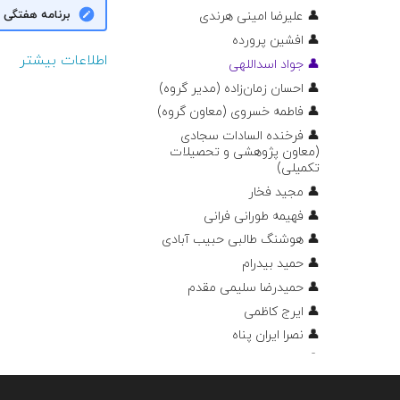
برنامه هفتگی
👤 علیرضا امینی هرندی
👤 افشین پرورده
اطلاعات بیشتر
👤 جواد اسداللهی
👤 احسان زمان‌زاده (مدیر گروه)
👤 فاطمه خسروی (معاون گروه)
👤 فرخنده السادات سجادی
(معاون پژوهشی و تحصیلات
تکمیلی)
👤 مجید فخار
👤 فهیمه طورانی فرانی
👤 هوشنگ طالبی حبیب آبادی
👤 حمید بیدرام
👤 حمیدرضا سلیمی مقدم
👤 ایرج کاظمی
👤 نصرا ایران پناه
👤 مجید اسدی
👤 محسن ملکی