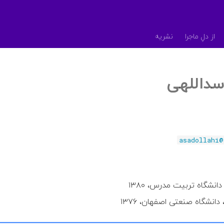
از دلِ ماجرا
نشریه
سداللهی
asadollahi@