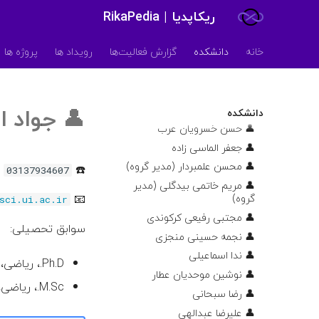
👤 سعید اعظم
ریکاپدیا | RikaPedia
👤 جواد باقریان
خانه
دانشکده
گزارش فعالیت‌ها
رویداد ها
پروژه ها
👤 بهاره اختری
👤 داوود میرزایی
👤 فاطمه ابطحی فروشانی
👤
جواد ا
👤 فاطمه منصوری
دانشکده
👤 حسن خسرویان عرب
👤 جعفر الماسی زاده
👤 محسن علمبردار (مدیر گروه)
☎️
03137934607
👤 مریم خاتمی بیدگلی (مدیر
گروه)
📧
sci.ui.ac.ir
👤 مجتبی رفیعی کرکوندی
سوابق تحصیلی:
👤 نجمه حسینی منجزی
👤 ندا اسماعیلی
Ph.D.، ریاضی، دانشگاه تربیت مدرس، ۱۳۸۰
👤 نوشین موحدیان عطار
M.Sc.، ریاضی، دانشگاه صنعتی اصفهان، ۱۳۷۶
👤 رضا سبحانی
👤 علیرضا عبدالهی