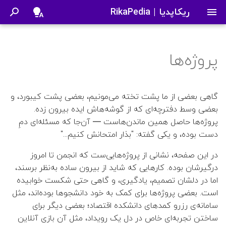
ریکاپدیا | RikaPedia
ب
ر
پروژه‌ها
حمله csrf
وست
اساتید
کارگاه LaTeX
درباره ما
تاریخچه علم
مسابقه OlympiGames
جان نش
غرفه انجمن
کتاب ریاضیات زیبا
👤 امیر‌عباس ورشوی
شماره اول | نظریه بازی
مسابقه‌ی برنامه‌نویسی VAST
ا
2025
ی
دروس
ریکاپدیا
شمارات نشریه
آموزش روش‌های انتگرال‌گیری
غرفه بازی
بوک کلاب
👤 سعید اعظم
گاهی بعضی از ما پشت تخته می‌مونیم، بعضی پشت کیبورد، و
نامعین
ش
بعضی وسط دفترچه‌ای که از گوشه‌هاش ایده بیرون زده.
رزرو کمد
نقد و بررسی فیلم و کتاب
👤 جواد باقریان
دیسکاشن کلاب
پروژه‌ها حاصل همین ماندن‌هاست — آن‌جا که مسئله‌ای دمِ
ر
دست بوده، و یکی گفته: "بذار امتحانش کنیم..."
بوک کلاب
👤 بهاره اختری
کارگاه گیت‌هاب
و
در این صفحه، نشانی از پروژه‌هایی‌ست که انجمن تا امروز
ع
دیسکاشن کلاب
👤 داوود میرزایی
دورهمی علمی: لینوکس
درگیرشان بوده. کارهایی که شاید از بیرون ساده به‌نظر برسند،
ج
اما در دلشان تصمیم، یادگیری، و گاهی حتی شکست خوابیده
کد کلاب
👤 فاطمه ابطحی فروشانی
رویداد انتقال تجربه کامپیوتر
است. بعضی پروژه‌ها برای کمک به خود دانشجوها بوده‌اند، مثل
س
XPCon 2023
سامانه‌ی رزرو کمدهای دانشکده اقتصاد؛ بعضی دیگر برای
ت
بوتکمپ بک-اند
👤 فاطمه منصوری
ساختن تجربه‌ای خاص در دل یک رویداد، مثل آن بازی آنلاین