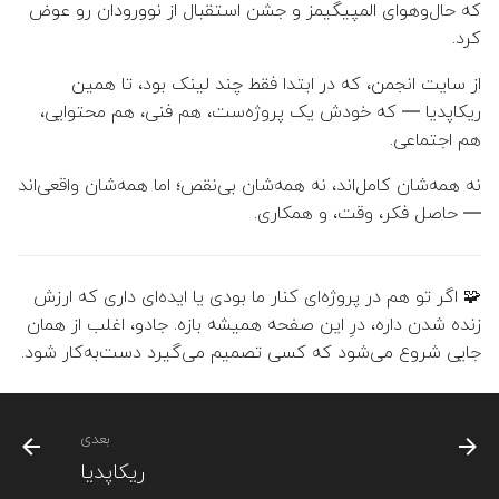
سای‌سیتی
که حال‌وهوای المپیگیمز و جشن استقبال از نوورودان رو عوض
ج
بوتکمپ فرانت-اند
👤 حسن خسرویان عرب
کرد.
و
از سایت انجمن، که در ابتدا فقط چند لینک بود، تا همین
زیرساخت بوتکمپ‌های وب
👤 جعفر الماسی زاده
ت
ریکاپدیا — که خودش یک پروژه‌ست، هم فنی، هم محتوایی،
ا
هم اجتماعی.
تورنومنت شطرنج-نبرد
👤 محسن علمبردار (مدیر گرو
استراتژی‌ها
ی
نه همه‌شان کامل‌اند، نه همه‌شان بی‌نقص؛ اما همه‌شان واقعی‌اند
👤 مریم خاتمی بیدگلی (مدیر
— حاصل فکر، وقت، و همکاری.
پ
از دل ماجرا
گروه)
ک
مسابقه کف دانشکده
👤 مجتبی رفیعی کرکوندی
🧩 اگر تو هم در پروژه‌ای کنار ما بودی یا ایده‌ای داری که ارزش
ن
زنده شدن داره، درِ این صفحه همیشه بازه. جادو، اغلب از همان
جشنواره داخلی حرکت
👤 نجمه حسینی منجزی
ی
جایی شروع می‌شود که کسی تصمیم می‌گیرد دست‌به‌کار شود.
د
رویداد خیام نیشابوری
👤 ندا اسماعیلی
بعدی
مسابقه ریاضی
👤 نوشین موحدیان عطار
ریکاپدیا
منتورشیپ ایلاستریتور
👤 رضا سبحانی